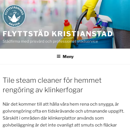
Hoppa
till
innehåll
FLYTTSTÄD KRISTIANSTAD
Städfirma med prisvärd och professionell städservice
Meny
Tile steam cleaner för hemmet
rengöring av klinkerfogar
När det kommer till att hålla våra hem rena och snygga, är
golvrengöring ofta en tidskrävande och utmanande uppgift.
Särskilt i områden där klinkerplattor används som
golvbeläggning är det inte ovanligt att smuts och fläckar