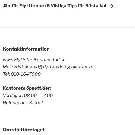
inlägg
Jämför Flyttfirmor: 5 Viktiga Tips för Bästa Val
Kontaktinformation
www.FlyttstädKristianstad.se
Mail: kristianstad@flyttstadningsakuten.se
Tel: 010-1647900
Kontorets öppettider;
Vardagar: 08.00 – 17.00
Helgdagar – Stängt
Om städföretaget