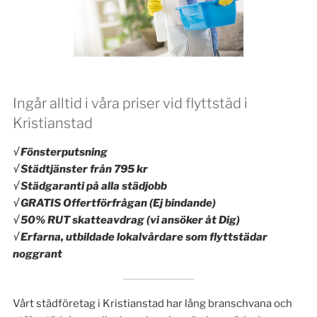
Ingår alltid i våra priser vid flyttstäd i
Kristianstad
√ Fönsterputsning
√ Städtjänster från 795 kr
√ Städgaranti på alla städjobb
√ GRATIS Offertförfrågan (Ej bindande)
√ 50% RUT skatteavdrag (vi ansöker åt Dig)
√ Erfarna, utbildade lokalvårdare som flyttstädar
noggrant
Vårt städföretag i Kristianstad har lång branschvana och