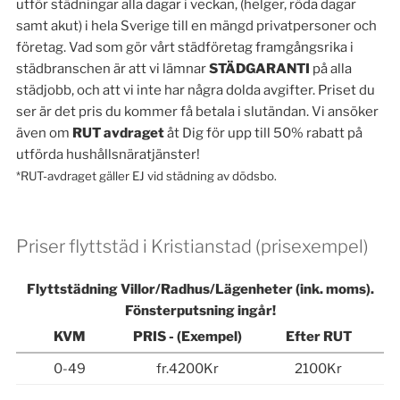
utför städningar alla dagar i veckan, (helger, röda dagar
samt akut) i hela Sverige till en mängd privatpersoner och
företag. Vad som gör vårt städföretag framgångsrika i
städbranschen är att vi lämnar
STÄDGARANTI
på alla
städjobb, och att vi inte har några dolda avgifter. Priset du
ser är det pris du kommer få betala i slutändan. Vi ansöker
även om
RUT avdraget
åt Dig för upp till 50% rabatt på
utförda hushållsnäratjänster!
*RUT-avdraget gäller EJ vid städning av dödsbo.
Priser flyttstäd i Kristianstad (prisexempel)
Flyttstädning Villor/Radhus/Lägenheter (ink. moms).
Fönsterputsning ingår!
KVM
PRIS - (Exempel)
Efter RUT
0-49
fr.4200Kr
2100Kr