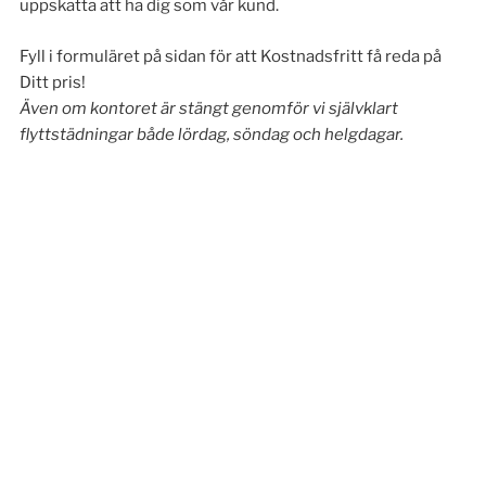
uppskatta att ha dig som vår kund.
Fyll i formuläret på sidan för att Kostnadsfritt få reda på
Ditt pris!
Även om kontoret är stängt genomför vi självklart
flyttstädningar både lördag, söndag och helgdagar
.
Intresseanmälan
Fyll i formuläret så kontaktar vi dig!
Namn
Email
Bekräfta email
Önskat datum