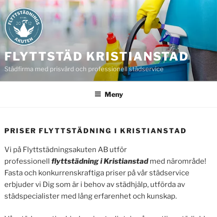
Hoppa
till
innehåll
FLYTTSTÄD KRISTIANSTAD
Städfirma med prisvärd och professionell städservice
Meny
PRISER FLYTTSTÄDNING I KRISTIANSTAD
Vi på Flyttstädningsakuten AB utför
professionell
flyttstädning i Kristianstad
med närområde!
Fasta och konkurrenskraftiga priser på vår städservice
erbjuder vi Dig som är i behov av städhjälp, utförda av
städspecialister med lång erfarenhet och kunskap.