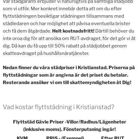
Vår städgaranti erbjuder vi naturligtvis på samtliga städjobb
som vi utför. Mer konkret innebär detta att om du efter
flyttstädningen besiktigar städningen tillsammans med
städledaren och har möjlighet att påvisa eventuella brister
och få dem åtgärdade.
Helt kostnadsfritt!
Därtill behöver du
inte oroa dig för att ansöka om RUT-avdraget, för det gör vi åt
dig. Då kan du få upp till 50% rabatt på städjobbet genom
skatteavdraget på hushållsnäratjänster.
Nedan finner du våra städpriser i Kristianstad. Priserna på
flyttstädningar som är angivna är det priset du betalar.
Resterande ansöker vi om till skattemyndigheten åt Dig!
Vad kostar flyttstädning i Kristianstad?
Flyttstäd Gävle Priser -Villor/Radhus/Lägenheter
(inklusive moms). Fönsterputsning ingår!
KVM
PRIS - (Exempel)
Efter RUT