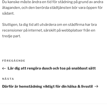
Du kanske måste ändra en tid för städning på grund av andra
åtaganden, och den berörda städtjänsten bör vara öppen för
sådant.
Slutligen, ta dig tid att utvärdera om en städfirma har bra
recensioner på internet, särskilt på webbplatser från en
tredje part.
Inläggsnavigering
Föregående
FÖREGÅENDE
inlägg
Lär dig att rengöra dusch och toa på snabbast sätt
Nästa
NÄSTA
inlägg
Därför är hemstädning viktigt för din hälsa & livsstil